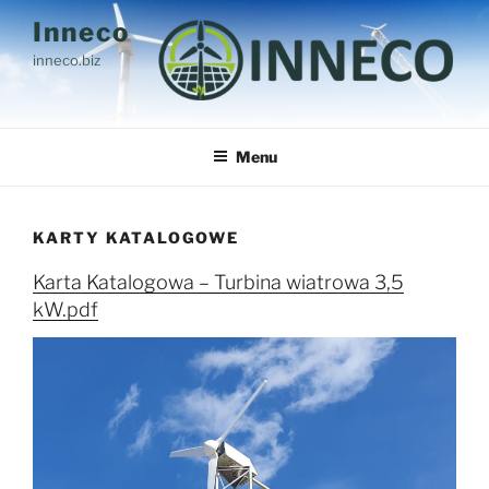
Przejdź
Inneco
do
inneco.biz
treści
Menu
KARTY KATALOGOWE
Karta Katalogowa – Turbina wiatrowa 3,5
kW.pdf