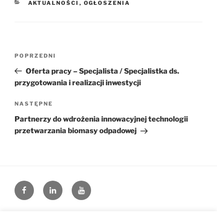
KATEGORIE
AKTUALNOŚCI
,
OGŁOSZENIA
Nawigacja
Poprzedni
POPRZEDNI
wpisu
wpis
Oferta pracy – Specjalista / Specjalistka ds.
przygotowania i realizacji inwestycji
Następny
NASTĘPNE
wpis
Partnerzy do wdrożenia innowacyjnej technologii
przetwarzania biomasy odpadowej
facebook.com
linkedin.com
youtube.com