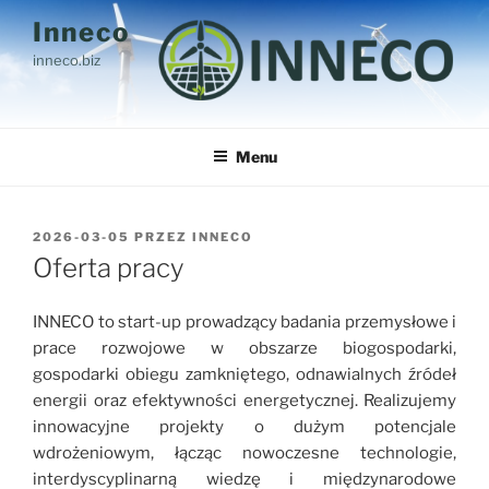
Przejdź
Inneco
do
inneco.biz
treści
Menu
OPUBLIKOWANE
2026-03-05
PRZEZ
INNECO
W
Oferta pracy
INNECO to start-up prowadzący badania przemysłowe i
prace rozwojowe w obszarze biogospodarki,
gospodarki obiegu zamkniętego, odnawialnych źródeł
energii oraz efektywności energetycznej. Realizujemy
innowacyjne projekty o dużym potencjale
wdrożeniowym, łącząc nowoczesne technologie,
interdyscyplinarną wiedzę i międzynarodowe